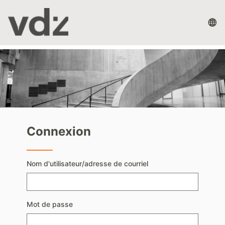
Passer
au
La
contenu
op
principal
Passer
Connexion
Connexion
Nom d'utilisateur/adresse de courriel
Mot de passe